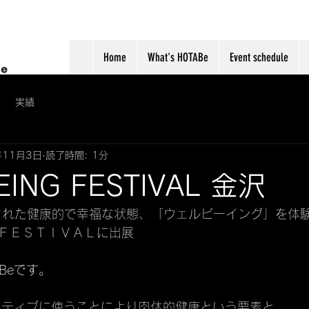
Home
What's HOTABe
Event schedule
実績
年11月3日
読了時間: 1分
EING FESTIVAL 金沢
催された健康的で幸福な状態、「ウェルビーイング」を体
ＦＥＳＴＩＶＡＬに出展
Beです。
をアクティブに使うことにより肉体的健康という要素と、