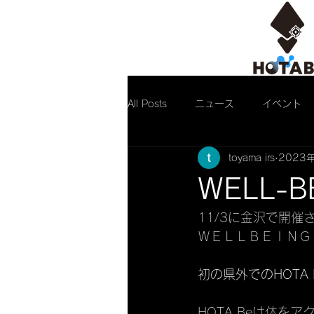
All Posts
ニュース
イベント
toyama irs
2023
WELL-B
11/3に金沢で開
ＷＥＬＬＢＥＩＮＧ
初の県外でのHOTA 
HOTA Beは体