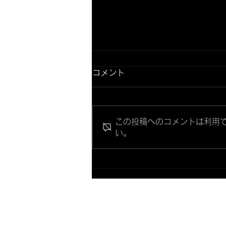
コメント
この投稿へのコメントは利用
い。
ホタビー出前授業 富山商業
高校